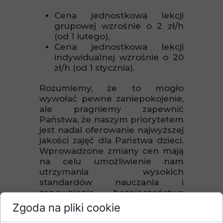
Cena jednostkowa lekcji
grupowej wzrośnie o 2 zł/h
(od 1 lutego),
Cena jednostkowa lekcji
indywidualnej wzrośnie o 20
zł/h (od 1 stycznia).
Rozumiemy, że to mogło
wywołać pewne zaniepokojenie,
ale pragniemy zapewnić
Państwa, że naszym priorytetem
jest nadal oferowanie najwyższej
jakości zajęć dla Państwa dzieci.
Wprowadzone zmiany cen mają
na celu umożliwienie nam
utrzymania wysokich
standardów nauczania i
zapewnienia bezpieczeństwa
podczas zajęć poprzez
Zgoda na pliki cookie
odpowiednią ilość trenerów.