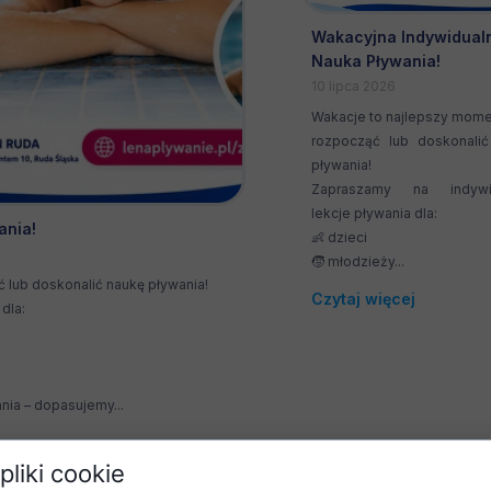
Wakacyjna Indywidual
Nauka Pływania!
10 lipca 2026
Wakacje to najlepszy mome
rozpocząć lub doskonalić
pływania!
Zapraszamy na indywi
lekcje pływania dla:
ania!
👶 dzieci
🧒 młodzieży...
 lub doskonalić naukę pływania!
Czytaj więcej
dla:
ia – dopasujemy...
pliki cookie