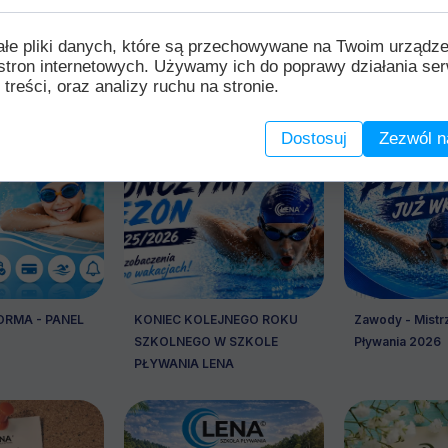
ałe pliki danych, które są przechowywane na Twoim urządz
stron internetowych. Używamy ich do poprawy działania ser
 treści, oraz analizy ruchu na stronie.
Wszystkie artykuły
Dostosuj
Zezwól n
RMA - PANEL
KONIEC KOLEJNEGO ROKU
Zawody - Mistr
SZKOLNEGO W SZKOLE
Pływania 2026
PŁYWANIA LENA