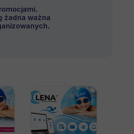
promocjami.
ię żadna ważna
rganizowanych.