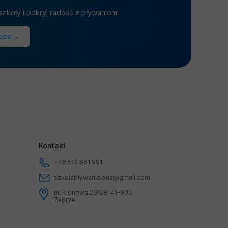
szkoły i odkryj radość z pływaniem!
jęcia →
Kontakt
+48 513 661 991
szkolaplywanialena@gmail.com
ul. Klonowa 29/68, 41-800
Zabrze