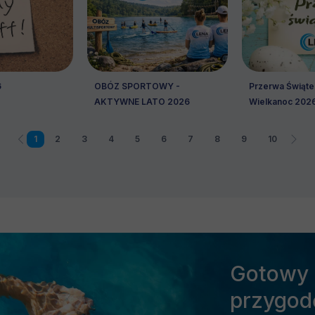
6
OBÓZ SPORTOWY -
Przerwa Świąte
AKTYWNE LATO 2026
Wielkanoc 202
1
2
3
4
5
6
7
8
9
10
Gotowy 
przygod