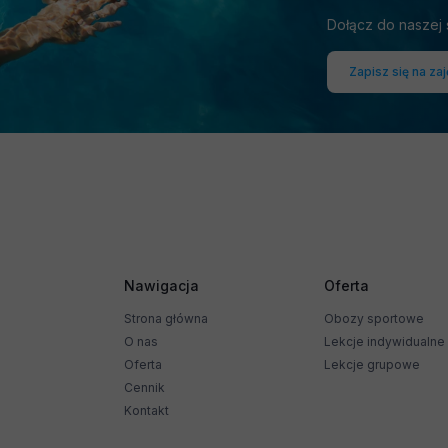
Dołącz do naszej 
Zapisz się na za
Nawigacja
Oferta
Strona główna
Obozy sportowe
O nas
Lekcje indywidualne
Oferta
Lekcje grupowe
Cennik
Kontakt