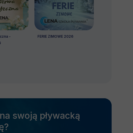
czna -
FERIE ZIMOWE 2026
6
na swoją pływacką
ę?