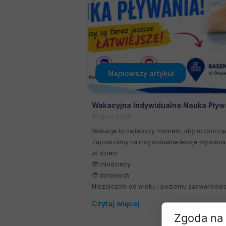
Najnowszy artykuł
Wakacyjna Indywidualna Nauka Pływ
10 lipca 2026
Wakacje to najlepszy moment, aby rozpocząć
Zapraszamy na indywidualne lekcje pływania 
👶 dzieci
🧒 młodzieży
🧑 dorosłych
Niezależnie od wieku i poziomu zaawansowan
Czytaj więcej
Zgoda na 