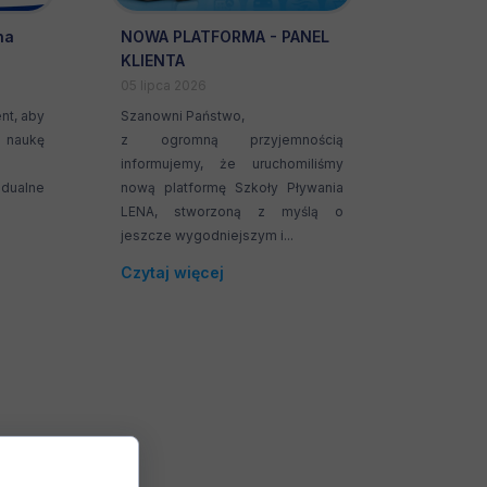
na
NOWA PLATFORMA - PANEL
KLIENTA
05 lipca 2026
nt, aby
Szanowni Państwo,
 naukę
z ogromną przyjemnością
informujemy, że uruchomiliśmy
dualne
nową platformę Szkoły Pływania
LENA, stworzoną z myślą o
jeszcze wygodniejszym i...
Czytaj więcej