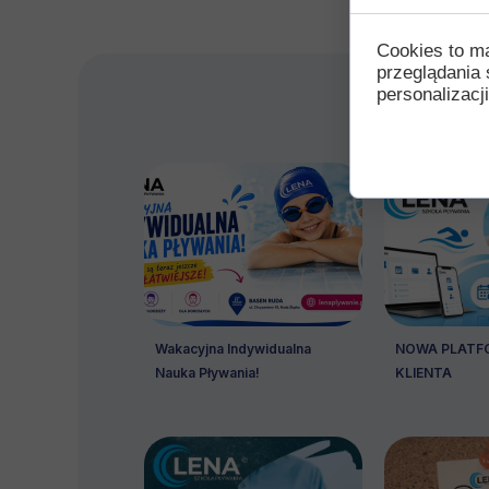
Cookies to m
przeglądania 
personalizacji
Wakacyjna Indywidualna
NOWA PLATFO
Nauka Pływania!
KLIENTA