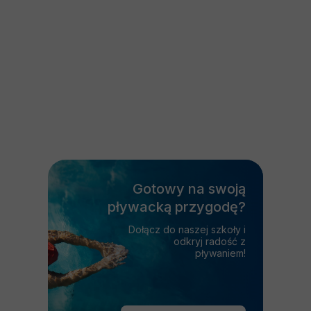
Gotowy na swoją
pływacką przygodę?
Dołącz do naszej szkoły i
odkryj radość z
pływaniem!