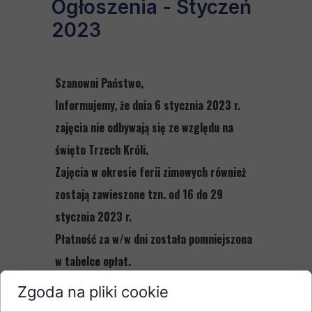
Ogłoszenia - Styczeń
2023
Szanowni Państwo,
Informujemy, że dnia 6 stycznia 2023 r.
zajęcia nie odbywają się ze względu na
święto Trzech Króli.
Zajęcia w okresie ferii zimowych również
zostają zawieszone tzn. od 16 do 29
stycznia 2023 r.
Płatność za w/w dni została pomniejszona
w tabelce opłat.
Zgoda na pliki cookie